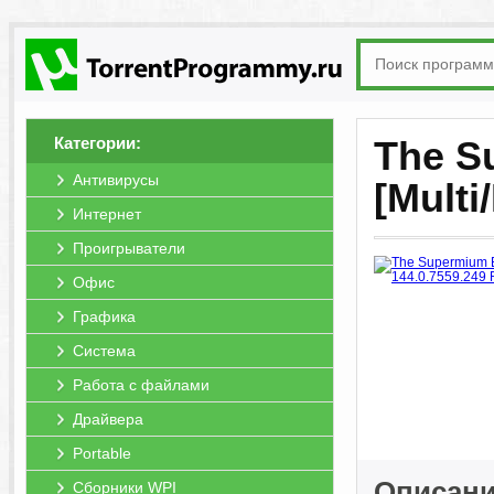
Категории:
The S
Антивирусы
[Multi
Интернет
Проигрыватели
Офис
Графика
Система
Работа с файлами
Драйвера
Portable
Описани
Сборники WPI