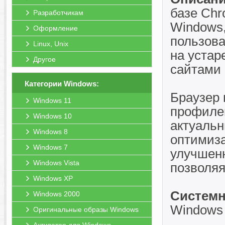
базе Chr
Разработчикам
Windows,
Оформление
пользова
Linux, Unix
на устар
Другое
сайтами 
Категории Windows:
Браузер
Windows 11
профиле
Windows 10
актуальн
Windows 8
оптимиза
Windows 7
улучшен
Windows Vista
позволяя
Windows XP
Системн
Windows 2000
Windows 
Оригинальные образы Windows