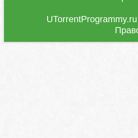
UTorrentProgrammy.ru
Прав