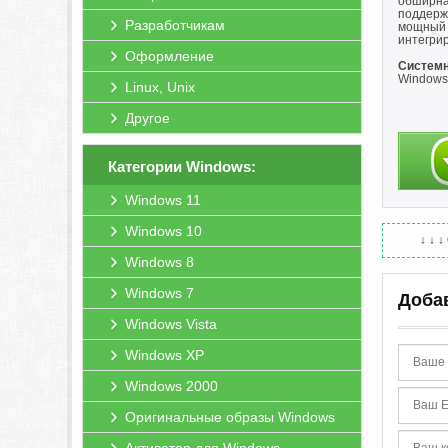
обширна
поддерж
Разработчикам
мощный 
интегри
Оформление
Системн
Windows 
Linux, Unix
Другое
Категории Windows:
Windows 11
Windows 10
↓ ↓ ↓
Windows 8
Windows 7
Доба
Windows Vista
Windows XP
Windows 2000
Оригинальные образы Windows