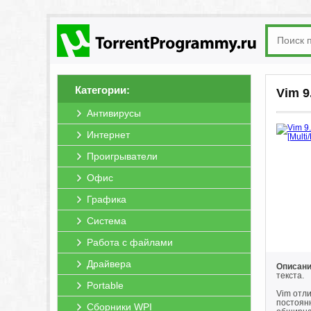
Категории:
Vim 9
Антивирусы
Интернет
Проигрыватели
Офис
Графика
Система
Работа с файлами
Драйвера
Описани
текста.
Portable
Vim отл
постоян
Сборники WPI