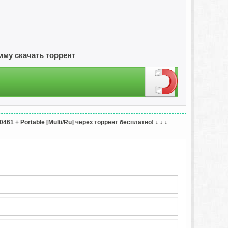
амму скачать торрент
61 + Portable [Multi/Ru] через торрент бесплатно!
↓ ↓ ↓