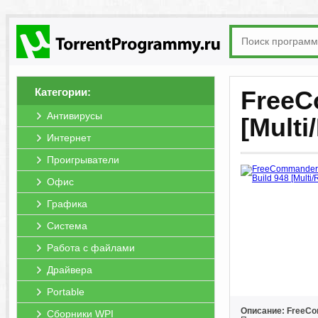
Категории:
FreeC
Антивирусы
[Multi
Интернет
Проигрыватели
Офис
Графика
Система
Работа с файлами
Драйвера
Portable
Описание: FreeC
Сборники WPI