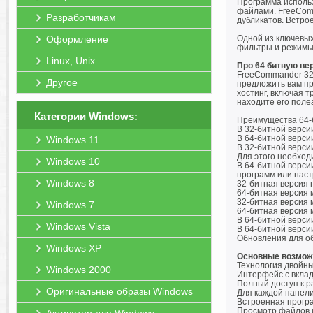
Программа использ
файлами. FreeCom
Разработчикам
дубликатов. Встро
Оформление
Одной из ключевых
фильтры и режимы
Linux, Unix
Про 64 битную ве
FreeCommander 32-
Другое
предложить вам пр
хостинг, включая 
находите его поле
Категории Windows:
Преимущества 64-
В 32-битной верси
В 64-битной верси
Windows 11
В 32-битной верс
Для этого необход
Windows 10
В 64-битной верси
программ или наст
Windows 8
32-битная версия не
64-битная версия м
32-битная версия 
Windows 7
64-битная версия 
В 64-битной верси
Windows Vista
В 64-битной верс
Обновления для об
Windows XP
Основные возмож
Технология двойны
Windows 2000
Интерфейс с вкла
Полный доступ к р
Оригинальные образы Windows
Для каждой панел
Встроенная програ
Просмотр файлов и