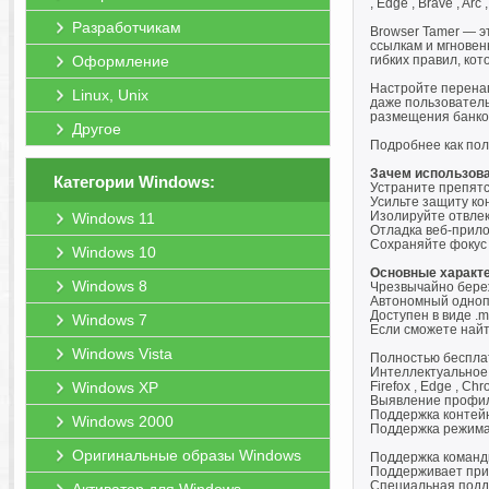
, Edge , Brave , A
Разработчикам
Browser Tamer — э
ссылкам и мгновен
Оформление
гибких правил, ко
Настройте перенап
Linux, Unix
даже пользователь
размещения банков
Другое
Подробнее как пол
Зачем использова
Категории Windows:
Устраните препятс
Усильте защиту ко
Изолируйте отвлек
Windows 11
Отладка веб-прил
Сохраняйте фокус 
Windows 10
Основные характе
Windows 8
Чрезвычайно бере
Автономный одноп
Доступен в виде .m
Windows 7
Если сможете найти
Windows Vista
Полностью бесплат
Интеллектуальное
Windows XP
Firefox , Edge , Ch
Выявление профил
Поддержка контейне
Windows 2000
Поддержка режима 
Оригинальные образы Windows
Поддержка командн
Поддерживает прил
Специальная подде