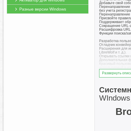
Активатор для Windows
Добавьте свой со
Перенаправление н
Разные версии Windows
без учета регистр
Перенаправление н
Присвойте правил
Поддерживает обра
Сокращение URL-а
Расшифровка URL-а
Функции поиска/за
Разработка пользо
Отладчик конвейер
Расширения для инт
LibreWolf и т. д.).
Открывать ссылки в
Дополнительная фу
Красивый пользова
используемый в иг
Развернуть опис
Портативный реж
BT полностью подд
режим предполагае
режиме все файлы 
Системн
настроек.
WIndows
BT проверит, .port
«Журнал срабатыва
Bro
Вы можете создать
Код:
New-Item .portable 
При config.iniручн