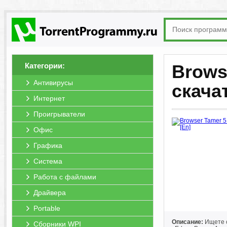
Категории:
Browse
Антивирусы
скача
Интернет
Проигрыватели
Офис
Графика
Система
Работа с файлами
Драйвера
Portable
Описание:
Ищете с
Сборники WPI