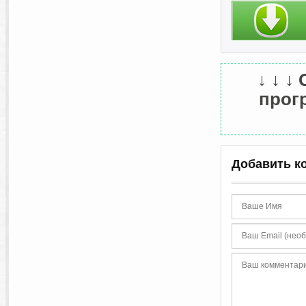
так и для значка 
Код:
[browser:...]
icon = ./logos/my_b
Это заставит BT ис
значки в той же па
↓ ↓ ↓
прогр
Добавить к