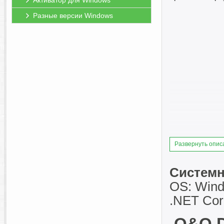
Активатор для Windows
Разные версии Windows
Развернуть опис
Системн
OS: Windo
.NET Cor
O&O De