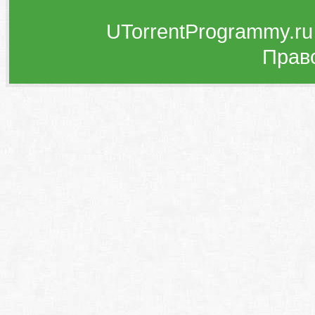
UTorrentProgrammy.ru
Прав