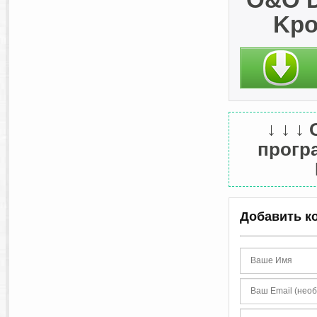
Kpo
↓ ↓ ↓
програ
Добавить к