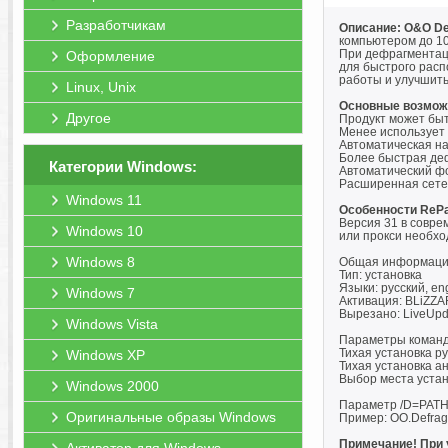
Разработчикам
Описание: O&O Def
компьютером до 10
При дефрагментаци
Оформление
для быстрого расп
работы и улучшить
Linux, Unix
Основные возмож
Другое
Продукт может быт
Менее использует
Автоматическая на
Более быстрая де
Категории Windows:
Автоматический ф
Расширенная сетев
Windows 11
Особенности RePa
Версия 31 в совре
Windows 10
или прокси необх
Windows 8
Общая информаци
Тип: установка
Языки: русский, eng
Windows 7
Активация: BLiZZ
Вырезано: LiveUpd
Windows Vista
Параметры команд
Тихая установка ру
Windows XP
Тихая установка ан
Выбор места устан
Windows 2000
Параметр /D=PATH
Оригинальные образы Windows
Пример: OO.Defrag.
Примечание! При 