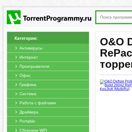
Категории:
O&O De
Антивирусы
RePac
Интернет
торре
Проигрыватели
Офис
Графика
Система
Работа с файлами
Драйвера
Portable
Сборники WPI