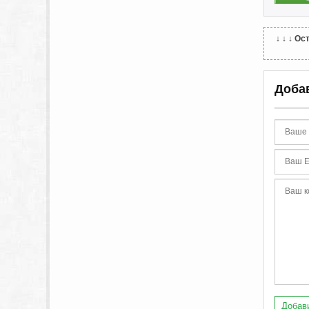
↓ ↓ ↓
Ост
Доба
Добави