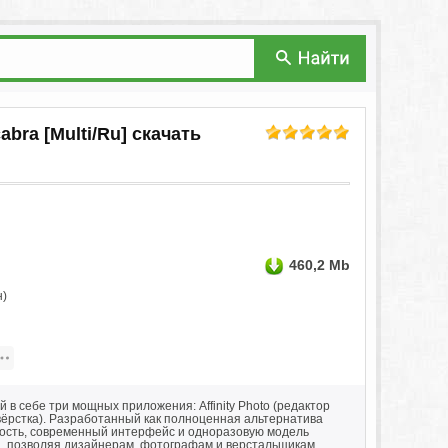
cabra [Multi/Ru] скачать
460,2 Mb
н)
 себе три мощных приложения: Affinity Photo (редактор
 и вёрстка). Разработанный как полноценная альтернатива
ьность, современный интерфейс и одноразовую модель
d, позволяя дизайнерам, фотографам и верстальщикам