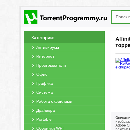
Категории:
Affin
торр
Антивирусы
Интернет
Проигрыватели
Офис
Графика
Система
Работа с файлами
Драйвера
Описание
Portable
изображе
Adobe C
Сборники WPI
покупки