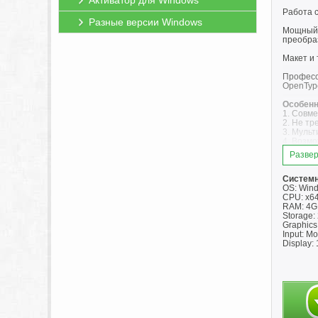
Активатор для Windows
Работа 
Разные версии Windows
Мощный 
преобра
Макет и
Професс
OpenTyp
Особенн
1. Совме
2. Не тр
3. Муль
4. Возмо
5. Возм
Развер
"Тихая" 
Для "Ти
Системн
OS: Wind
Примеча
CPU: x64
RAM: 4G
Storage:
Graphics
Input: Mo
Display: