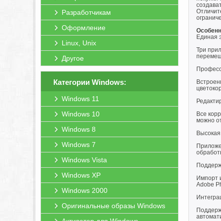
создава
Отличите
Разработчикам
огранич
Оформление
Особенн
Единая 
Linux, Unix
Три прил
перемещ
Другое
Професс
Категории Windows:
Встроен
цветоко
Windows 11
Редактир
Windows 10
Все кор
можно о
Windows 8
Высокая
Windows 7
Приложе
обработк
Windows Vista
Поддерж
Windows XP
Импорт 
Adobe P
Windows 2000
Интегра
Оригинальные образы Windows
Поддержи
автомати