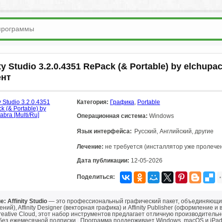
ity Studio 3.2.0.4351 RePack (& Portable) by elchupa
ент
Категория:
Графика
,
Portable
Операционная система:
Windows
Язык интерфейса:
Русский, Английский, другие
Лечение:
не требуется (инсталлятор уже пролече
Дата публикации:
12-05-2026
Поделиться:
: Affinity Studio
— это профессиональный графический пакет, объединяющий в
ний), Affinity Designer (векторная графика) и Affinity Publisher (оформление
reative Cloud, этот набор инструментов предлагает отличную производител
 без ежемесячной подписки . Программа поддерживает Windows, macOS и iPa