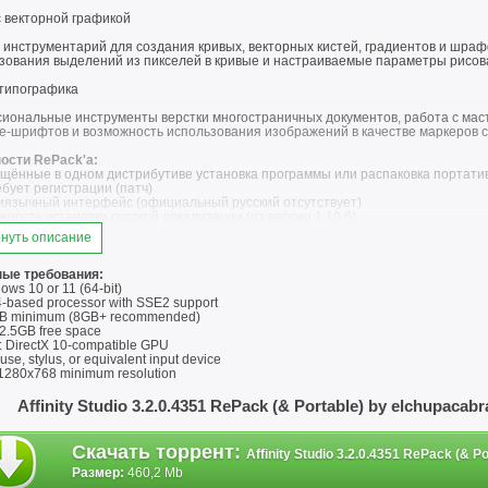
с векторной графикой
инструментарий для создания кривых, векторных кистей, градиентов и шра
зования выделений из пикселей в кривые и настраиваемые параметры рисов
 типографика
иональные инструменты верстки многостраничных документов, работа с маст
e-шрифтов и возможность использования изображений в качестве маркеров с
ости RePack'a:
щённые в одном дистрибутиве установка программы или распаковка портатив
ебует регистрации (патч)
тиязычный интерфейс (официальный русский отсутствует)
жность установки русской локализации (из версии 1.10.6)
ожность подхвата и автокопирования пользовательских файлов настроек про
нуть описание
установка с ключами /SILENT или /VERYSILENT (или файлом "Silent Install.cmd"
хой" установки портативной версии дополнительный ключ /PORTABLE=1 (или ф
ые требования:
ows 10 or 11 (64-bit)
ние! При установке будет предложено посетить сайт автора репака. По ж
-based processor with SSE2 support
B minimum (8GB+ recommended)
 2.5GB free space
: DirectX 10-compatible GPU
use, stylus, or equivalent input device
 1280x768 minimum resolution
Affinity Studio 3.2.0.4351 RePack (& Portable) by elchupaca
Скачать торрент
:
Affinity Studio 3.2.0.4351 RePack (& P
Размер:
460,2 Mb