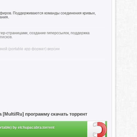
ффиров. Поддерживаются команды соединения кривых,
ания.
ер-страницами, создание гиперссылок, поддержка
писков.
ной (portable app формат) версии
граммы формата *.xml
)
айлом "Unpack Portable.cmd")
еланию снимаем галочку.
bra [Multi/Ru] программу скачать торрент
ortable) by elchupacabra.torrent