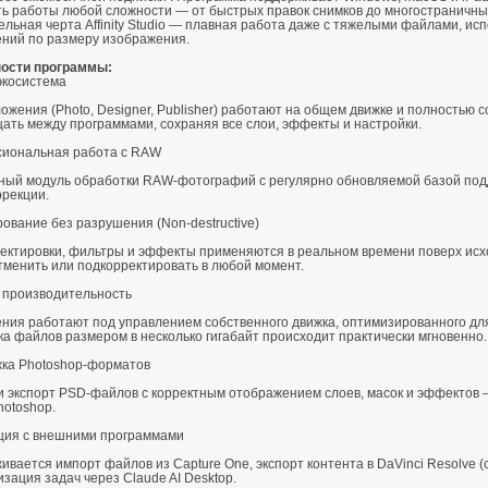
ть работы любой сложности — от быстрых правок снимков до многостраничны
льная черта Affinity Studio — плавная работа даже с тяжелыми файлами, ис
ений по размеру изображения.
ости программы:
экосистема
ожения (Photo, Designer, Publisher) работают на общем движке и полностью 
ать между программами, сохраняя все слои, эффекты и настройки.
иональная работа с RAW
ный модуль обработки RAW-фотографий с регулярно обновляемой базой по
ррекции.
ование без разрушения (Non-destructive)
ректировки, фильтры и эффекты применяются в реальном времени поверх исх
тменить или подкорректировать в любой момент.
 производительность
ния работают под управлением собственного движка, оптимизированного дл
а файлов размером в несколько гигабайт происходит практически мгновенно.
ка Photoshop-форматов
и экспорт PSD-файлов с корректным отображением слоев, масок и эффектов 
hotoshop.
ция с внешними программами
вается импорт файлов из Capture One, экспорт контента в DaVinci Resolve 
зация задач через Claude AI Desktop.