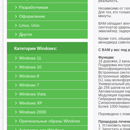
реальность.
Разработчикам
Независимо от того
Для тех, кто толь
Оформление
минуты.
BAM обладает впе
Linux, Unix
синтезатор ударны
эквалайзер, задерж
Другое
Кроме того, обшир
менеджера сэмплов
Категории Windows:
С BAM у вас под 
Функции:
Windows 11
16 дорожек, 2 кан
Поддержка инстру
Windows 10
Многофункциональн
Встроенные синтез
Windows 8
Встроенные эффект
DJ, наш волноформ
Универсальный ред
Windows 7
До 256 шагов на к
Автоматизация пар
Windows Vista
Модуляция параме
Гибридная матрица
Windows XP
Синхронизированн
Более 1000 перкус
Windows 2000
Переведено с пом
Оригинальные образы Windows
Процедура лечен
1. Установить прог
2. Запустить и при