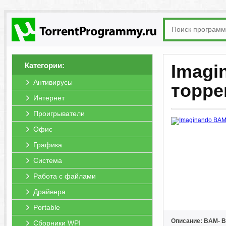
Категории:
Imagi
Антивирусы
торре
Интернет
Проигрыватели
Офис
Графика
Система
Работа с файлами
Драйвера
Portable
Описание: BAM- B
Сборники WPI