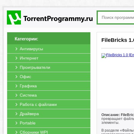
Категории:
FileBricks 1
Антивирусы
Интернет
Проигрыватели
Офис
Графика
Система
Работа с файлами
Драйвера
Описание: FileBri
превращает файлы,
Portable
элементы.
В разделе «Файлы 
Сборники WPI