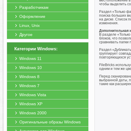
местоположение в 
чтобы выделить со
Разработчикам
Раздел «Только фа
поиска больших ви
Оформление
на диске. Список 
изменения.
Linux, Unix
Дополнительная 
Другое
В разделе «Только
блоков, что позво
сравнивать папки 
Категории Windows:
Раздел «Дубликаты
группирует совпад
повторяющихся уст
Windows 11
FileBricks исполь
Windows 10
одним и тем же цв
Windows 8
Перед сканировани
выбранной даты, п
такие как расшире
Windows 7
Windows Vista
Windows XP
Windows 2000
Оригинальные образы Windows