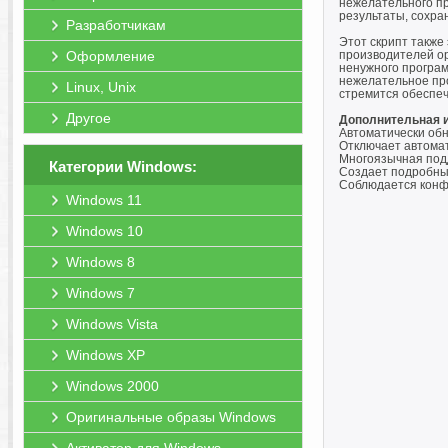
нежелательного пр
результаты, сохра
Разработчикам
Этот скрипт также
Оформление
производителей о
ненужного програм
нежелательное про
Linux, Unix
стремится обеспеч
Другое
Дополнительная 
Автоматически об
Отключает автомат
Многоязычная под
Категории Windows:
Создает подробны
Соблюдается конф
Windows 11
Windows 10
Windows 8
Windows 7
Windows Vista
Windows XP
Windows 2000
Оригинальные образы Windows