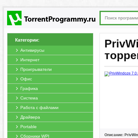
Категории:
PrivWi
Антивирусы
торре
Интернет
Проигрыватели
Офис
Графика
Система
Работа с файлами
Драйвера
Portable
Описание: PrivWi
Сборники WPI