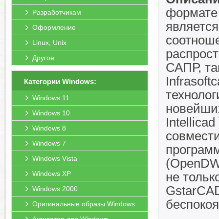
формате
Разработчикам
является
Оформление
соотноше
Linux, Unix
распрост
Другое
САПР, та
Infrasof
Категории Windows:
технолог
Windows 11
новейших
Windows 10
Intellic
Windows 8
совмест
Windows 7
програм
Windows Vista
(OpenDW
Windows XP
не тольк
GstarCA
Windows 2000
беспокоя
Оригинальные образы Windows