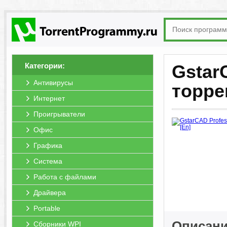
Категории:
Gstar
Антивирусы
торре
Интернет
Проигрыватели
Офис
Графика
Система
Работа с файлами
Драйвера
Portable
Описани
Сборники WPI