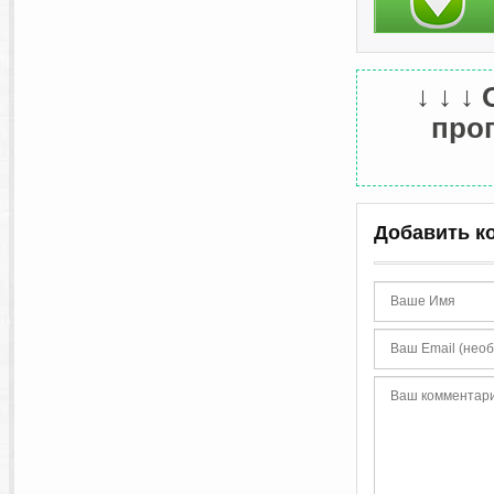
↓ ↓ ↓
прог
Добавить к