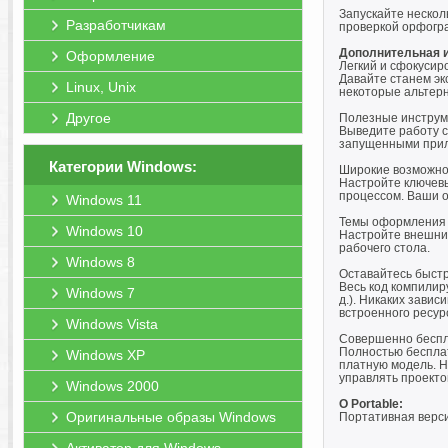
Запускайте нескол
Разработчикам
проверкой орфогра
Дополнительная 
Оформление
Легкий и сфокуси
Давайте станем эк
Linux, Unix
некоторые альтерн
Другое
Полезные инструм
Выведите работу с
запущенными прило
Категории Windows:
Широкие возможно
Настройте ключевы
процессом. Ваши о
Windows 11
Темы оформления 
Windows 10
Настройте внешни
рабочего стола.
Windows 8
Оставайтесь быст
Весь код компилиру
Windows 7
д.). Никаких завис
встроенного ресу
Windows Vista
Совершенно бесп
Полностью бесплат
Windows XP
платную модель. Н
управлять проекто
Windows 2000
O Portable:
Оригинальные образы Windows
Портативная верси