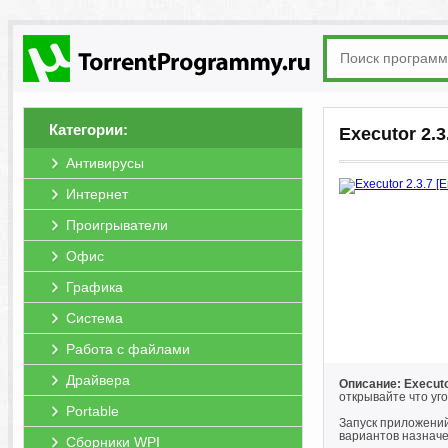
Категории:
Executor 2.3
Антивирусы
Интернет
Проигрыватели
Офис
Графика
Система
Работа с файлами
Драйвера
Описание: Execut
открывайте что уго
Portable
Запуск приложений
вариантов назначе
Сборники WPI