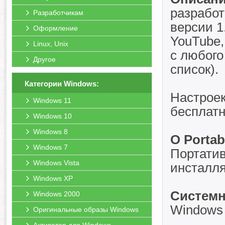
разработ
Разработчикам
версии 1
Оформление
YouTube,
Linux, Unix
с любого
Другое
список).
Категории Windows:
Настроек
Windows 11
бесплатн
Windows 10
Windows 8
O Portab
Windows 7
Портатив
Windows Vista
инсталля
Windows XP
Системн
Windows 2000
Windows 7
Оригинальные образы Windows