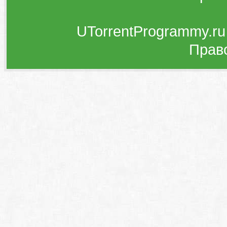
UTorrentProgrammy.ru
Прав