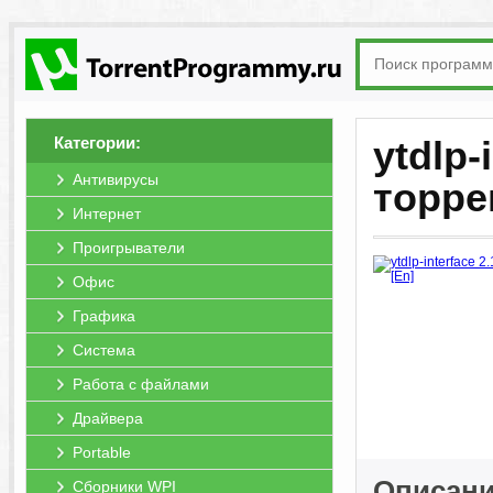
Категории:
ytdlp-
Антивирусы
торре
Интернет
Проигрыватели
Офис
Графика
Система
Работа с файлами
Драйвера
Portable
Описани
Сборники WPI