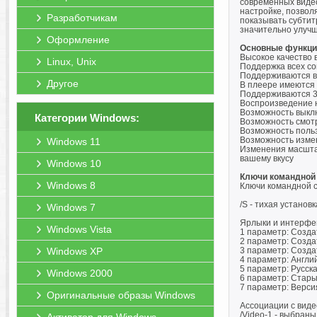
современных видео
настройке, позвол
Разработчикам
показывать субтит
значительно улучш
Оформление
Основные функци
Высокое качество в
Linux, Unix
Поддержка всех с
Поддерживаются вс
Другое
В плеере имеются 
Поддерживаются 3
Воспроизведение 
Возможность выклю
Категории Windows:
Возможность смотр
Возможность поль
Возможность изме
Windows 11
Изменения масштаб
вашему вкусу
Windows 10
Ключи командной 
Windows 8
Ключи командной с
/S - тихая устано
Windows 7
Ярлыки и интерфе
Windows Vista
1 параметр: Созда
2 параметр: Созда
Windows XP
3 параметр: Созда
4 параметр: Англий
5 параметр: Русска
Windows 2000
6 параметр: Стары
7 параметр: Верси
Оригинальные образы Windows
Ассоциации с виде
/Video-1 - выбраны