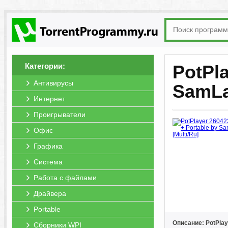
Категории:
PotPla
Антивирусы
SamLa
Интернет
Проигрыватели
Офис
Графика
Система
Работа с файлами
Драйвера
Portable
Описание: PotPlay
Сборники WPI