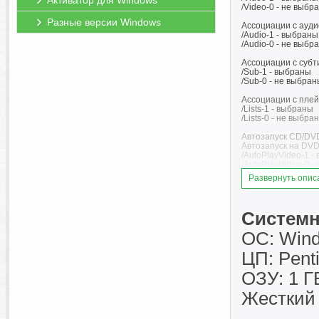
Активатор для Windows
/Video-0 - не выбр
Разные версии Windows
Ассоциации с ауди
/Audio-1 - выбраны
/Audio-0 - не выбр
Ассоциации с субт
/Sub-1 - выбраны
/Sub-0 - не выбран
Ассоциации с плей
/Lists-1 - выбраны
/Lists-0 - не выбра
Автозапуск CD/DVD
Автозапуск на DVD
/AutoPlayVideo-1 -
/AutoPlayVideo-0 -
Автозапуск на ауд
Развернуть опис
/AutoPlayAudio-1 -
/AutoPlayAudio-0 -
Импорт пользовате
Системн
/ImpReg - импорт н
/ImpIni - импорт на
OC: Window
Используется тольк
ЦП: Pent
Сами файлы настрое
Прежние настройки
ОЗУ: 1 Г
Пример:
Жесткий 
PotPlayer.exe /S /V