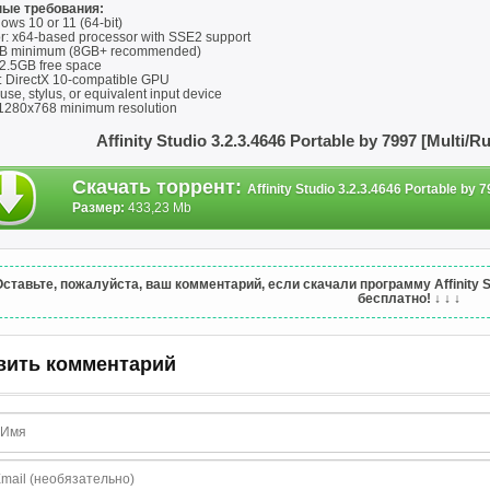
ые требования:
ows 10 or 11 (64-bit)
r: x64-based processor with SSE2 support
B minimum (8GB+ recommended)
 2.5GB free space
: DirectX 10-compatible GPU
use, stylus, or equivalent input device
 1280x768 minimum resolution
Affinity Studio 3.2.3.4646 Portable by 7997 [Multi
Скачать торрент
:
Affinity Studio 3.2.3.4646 Portable by 7
Размер:
433,23 Mb
Оставьте, пожалуйста, ваш комментарий, если скачали программу Affinity Stu
бесплатно!
↓ ↓ ↓
вить комментарий