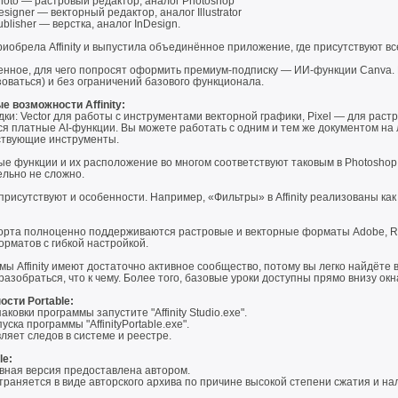
 Photo — растровый редактор, аналог Photoshop
Designer — векторный редактор, аналог Illustrator
Publisher — верстка, аналог InDesign.
иобрела Affinity и выпустила объединённое приложение, где присутствуют вс
енное, для чего попросят оформить премиум-подписку — ИИ-функции Canva. 
оваться) и без ограничений базового функционала.
е возможности Affinity:
дки: Vector для работы с инструментами векторной графики, Pixel — для растр
я платные AI-функции. Вы можете работать с одним и тем же документом на 
ствующие инструменты.
е функции и их расположение во многом соответствуют таковым в Photoshop 
ельно не сложно.
присутствуют и особенности. Например, «Фильтры» в Affinity реализованы к
орта полноценно поддерживаются растровые и векторные форматы Adobe, R
рматов с гибкой настройкой.
ы Affinity имеют достаточно активное сообщество, потому вы легко найдёте 
разобраться, что к чему. Более того, базовые уроки доступны прямо внизу о
ости Portable:
аковки программы запустите "Affinity Studio.exe".
уска программы "AffinityPortable.exe".
ляет следов в системе и реестре.
le:
вная версия предоставлена автором.
раняется в виде авторского архива по причине высокой степени сжатия и н