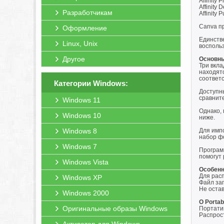
Affinity
Affinity 
Разработчикам
Affinity 
Canva пр
Оформление
Единств
Linux, Unix
воспольз
Другое
Основны
Три вкла
находятс
соответ
Категории Windows:
Доступны
сравнит
Windows 11
Однако, 
Windows 10
ниже.
Windows 8
Для имп
набор фо
Windows 7
Программ
помогут 
Windows Vista
Особенн
Для расп
Windows XP
Файл зап
Не остав
Windows 2000
O Portab
Оригинальные образы Windows
Портати
Распрост