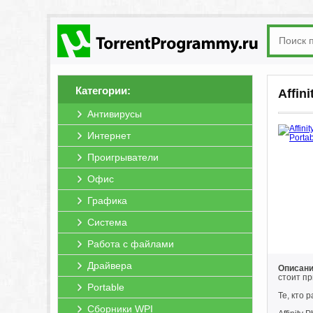
Категории:
Affin
Антивирусы
Интернет
Проигрыватели
Офис
Графика
Система
Работа с файлами
Драйвера
Описание
стоит п
Portable
Те, кто 
Сборники WPI