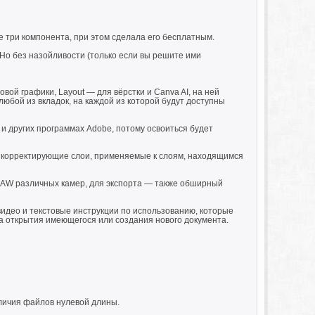
е три компонента, при этом сделала его бесплатным.
Но без назойливости (только если вы решите ими
овой графики, Layout — для вёрстки и Canva AI, на ней
любой из вкладок, на каждой из которой будут доступны
и других программах Adobe, потому освоиться будет
ак корректирующие слои, применяемые к слоям, находящимся
AW различных камер, для экспорта — также обширный
видео и текстовые инструкции по использованию, которые
кна открытия имеющегося или создания нового документа.
аличия файлов нулевой длины.