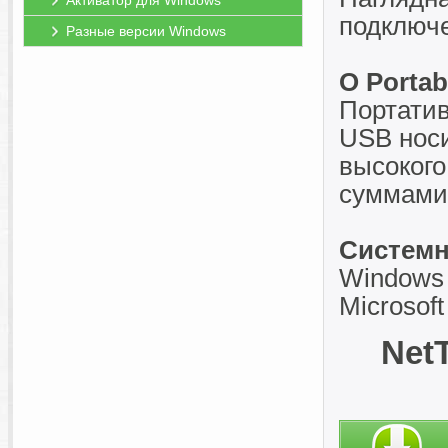
Активатор для Windows
подключ
Разные версии Windows
O Portab
Портатив
USB носи
высокого
суммами
Системн
Windows 
Microsof
NetT