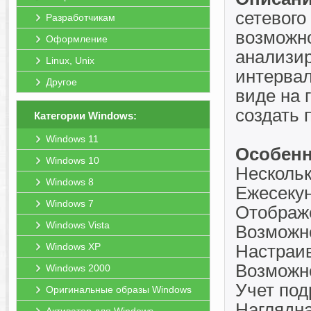
сетевого
Разработчикам
возможно
Оформление
анализир
Linux, Unix
интервал
Другое
виде на 
создать 
Категории Windows:
Windows 11
Особенн
Windows 10
Нескольк
Windows 8
Ежесекун
Windows 7
Отображе
Windows Vista
Возможно
Windows XP
Настраи
Возможно
Windows 2000
Учет под
Оригинальные образы Windows
Наглядна