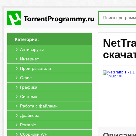
Категории:
NetTra
Антивирусы
скача
Интернет
Проигрыватели
Офис
Графика
Система
Работа с файлами
Драйвера
Portable
Описание
Сборники WPI