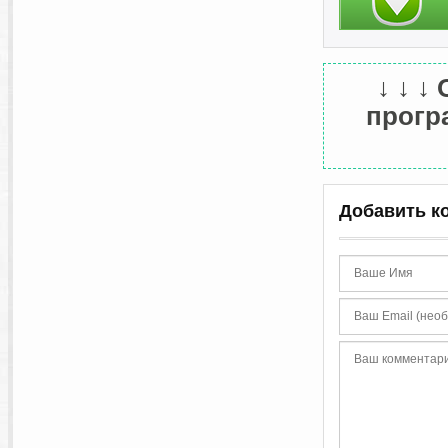
↓ ↓ ↓
програ
Добавить к