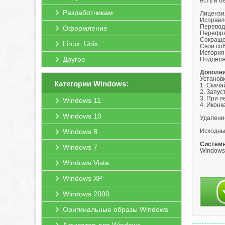
есть и б
Разработчикам
Лицензия
Исправл
Перевод 
Оформление
Перефра
Сокраще
Linux, Unix
Свои со
История
Другое
Поддерж
Дополни
Установ
Категории Windows:
1. Скача
2. Запус
3. При п
Windows 11
4. Иконк
Windows 10
Удалени
Windows 8
Исходный
Системн
Windows 7
Windows 
Windows Vista
Windows XP
Windows 2000
Оригинальные образы Windows