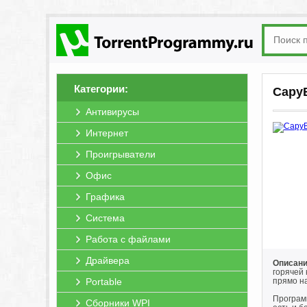
Категории:
CapyB
Антивирусы
Интернет
Проигрыватели
Офис
Графика
Система
Работа с файлами
Драйвера
Описани
горячей 
Portable
прямо н
Программ
Сборники WPI