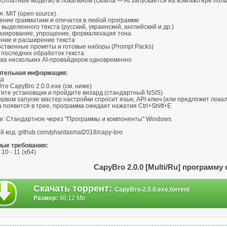
есплатные модели) и локальном (Ollama — AI запускается на компьютере польз
: MIT (open source).
ение грамматики и опечаток в любой программе
выделенного текста (русский, украинский, английский и др.)
зирование, упрощение, формализация тона
ние и расширение текста
бственные промпты и готовые наборы (Prompt Packs)
 последних обработок текста
ка нескольких AI-провайдеров одновременно
тельная информация:
ка
йте CapyBro 2.0.0.exe (см. ниже)
тите установщик и пройдите визард (стандартный NSIS)
ервом запуске мастер настройки спросит язык, API-ключ (или предложит лока
а появится в трее, программа ожидает нажатия Ctrl+Shift+E
е: Стандартное через "Программы и компоненты" Windows.
 код: github.com/phantasmat2018/capy-bro
ые требования:
10 - 11 (x64)
CapyBro 2.0.0 [Multi/Ru] программу
Скачать торрент
:
CapyBro-2.0.0.exe.torrent
Размер:
48,12 Mb