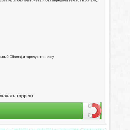
ователя, без интернета и без передачи текстов в облако).
льный Ollama) и горячую клавишу
 скачать торрент