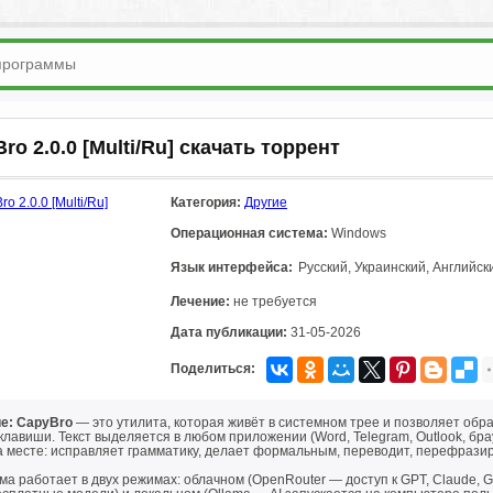
ro 2.0.0 [Multi/Ru] скачать торрент
Категория:
Другие
Операционная система:
Windows
Язык интерфейса:
Русский, Украинский, Английск
Лечение:
не требуется
Дата публикации:
31-05-2026
Поделиться:
е: CapyBro
— это утилита, которая живёт в системном трее и позволяет об
клавиши. Текст выделяется в любом приложении (Word, Telegram, Outlook, брау
а месте: исправляет грамматику, делает формальным, переводит, перефразир
а работает в двух режимах: облачном (OpenRouter — доступ к GPT, Claude, G