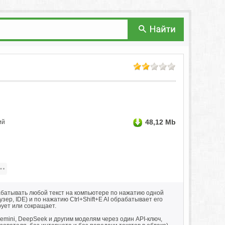
48,12 Mb
ий
рабатывать любой текст на компьютере по нажатию одной
зер, IDE) и по нажатию Ctrl+Shift+E AI обрабатывает его
ует или сокращает.
emini, DeepSeek и другим моделям через один API-ключ,