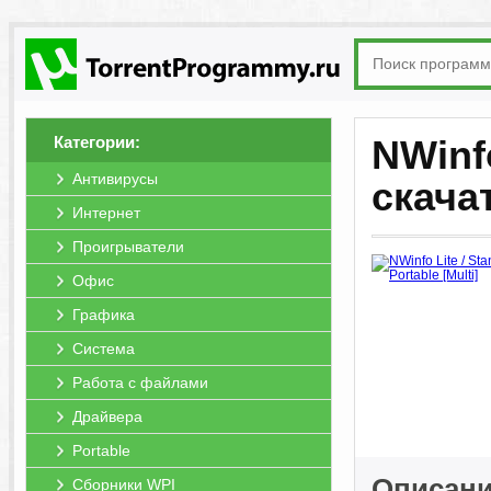
Категории:
NWinfo
Антивирусы
скача
Интернет
Проигрыватели
Офис
Графика
Система
Работа с файлами
Драйвера
Portable
Описани
Сборники WPI