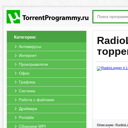
Категории:
RadioL
Антивирусы
торре
Интернет
Проигрыватели
Офис
Графика
Система
Работа с файлами
Драйвера
Portable
Описание: RadioL
Сборники WPI