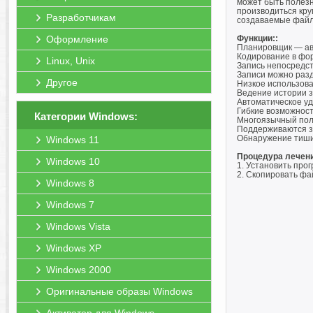
может быть полезн
производиться кру
Разработчикам
создаваемые файл
Оформление
Функции::
Планировщик — авт
Кодирование в фор
Linux, Unix
Запись непосредст
Записи можно разд
Другое
Низкое использов
Ведение истории 
Автоматическое у
Гибкие возможнос
Категории Windows:
Многоязычный пол
Поддерживаются з
Обнаружение тиши
Windows 11
Процедура лечен
Windows 10
1. Установить прог
2. Скопировать фа
Windows 8
Windows 7
Windows Vista
Windows XP
Windows 2000
Оригинальные образы Windows