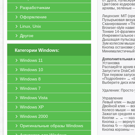
от друга, пульсир
Цветовое кодирова
Разработчикам
архивы, зелёные —
Лицензия: MIT (ope
Оформление
Пузырьковая визуа
Сканирование «Thi
Linux, Unix
Browser-style нави
Тонкие 14-фрагмен
Другое
Инкрементальное 
Дышащая пульсаци
Зум колесом мыши,
Кнопка остановки 
Категории Windows:
Минималистичный 
Дополнительная 
Windows 11
Установка
Распакуйте архив в
Windows 10
Запустите DiskCel
При первом запуск
Windows 8
«Подробнее» → «В
Выберите диск или
Windows 7
Удаление: Просто 
Windows Vista
Управление
Левый клик — выде
Двойной клик — во
Windows XP
Колесо мыши — м
Зажатая средняя 
Windows 2000
Кнопки ← → — наза
Кнопка ⌂ — вернут
Оригинальные образы Windows
Кнопка ↻ — прове
Кнопка корзины — 