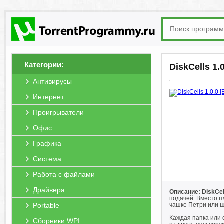
Категории:
DiskCells 1.
Антивирусы
Интернет
Проигрыватели
Офис
Графика
Система
Работа с файлами
Драйвера
Описание: DiskCel
подачей. Вместо п
Portable
чашке Петри или ша
Каждая папка или 
Сборники WPI