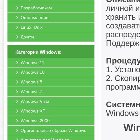
личной 
Разработчикам
хранить 
Оформление
создават
Linux, Unix
распреде
Другое
Поддержк
Категории Windows:
Процеду
Windows 11
1. Устан
Windows 10
2. Скопи
Windows 8
программ
Windows 7
Windows Vista
Системн
Windows XP
Windows 
Windows 2000
Win
Оригинальные образы Windows