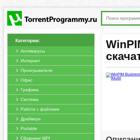
Категории:
WinPIM
Антивирусы
скача
Интернет
Проигрыватели
Офис
Графика
Система
Работа с файлами
Драйвера
Portable
Описани
Сборники WPI