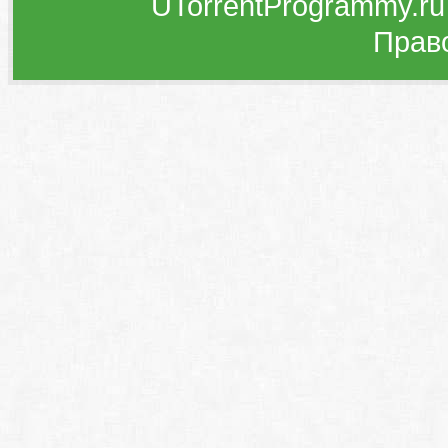
UTorrentProgrammy.ru
Прав