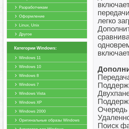
включае
Разработчикам
передачи
Оформление
легко за
Linux, Unix
Дополнит
Другое
сравнива
одноврем
Категории Windows:
включает
Windows 11
Windows 10
Дополни
Передача
Windows 8
Поддержк
Windows 7
Двухпан
Windows Vista
Поддержк
Windows XP
Очередь 
Windows 2000
Удаленн
Оригинальные образы Windows
Поиск фа