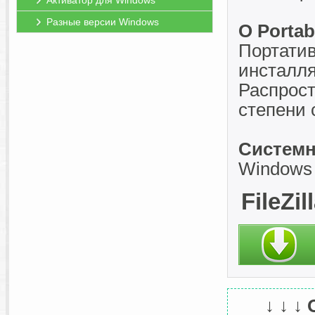
Активатор для Windows
Разные версии Windows
О Portab
Портатив
инсталля
Распрост
степени 
Системн
Windows 11
FileZi
↓ ↓ ↓