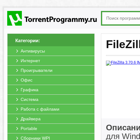
Категории:
FileZi
Антивирусы
Интернет
Проигрыватели
Офис
Графика
Система
Работа с файлами
Драйвера
Описание
Portable
для Wind
Сборники WPI