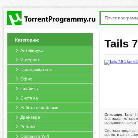
Категории:
Tails
Антивирусы
Интернет
Проигрыватели
Офис
Графика
Система
Работа с файлами
Описание: Tails
(T
Драйвера
благодаря котором
соединения в ней 
Portable
Система предназна
время, в связи с 
Сборники WPI