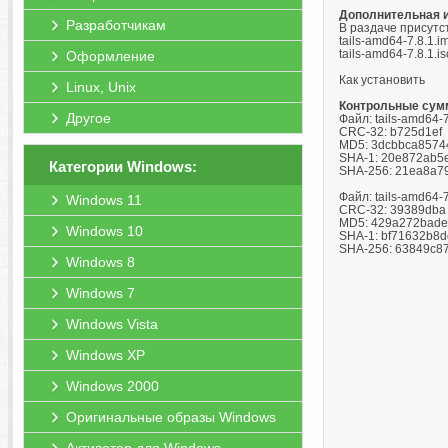
Дополнительная 
Разработчикам
В раздаче присутс
tails-amd64-7.8.1.
tails-amd64-7.8.1.i
Оформление
Как установить
Linux, Unix
Контрольные сум
Другое
Файл: tails-amd64-7
CRC-32: b725d1ef
MD5: 3dcbbca8574
SHA-1: 20e872ab5
Категории Windows:
SHA-256: 21ea8a7
Файл: tails-amd64-7
Windows 11
CRC-32: 39389dba
MD5: 429a272bade7
Windows 10
SHA-1: bf71632b8
SHA-256: 63849c8
Windows 8
Windows 7
Windows Vista
Windows XP
Windows 2000
Оригинальные образы Windows