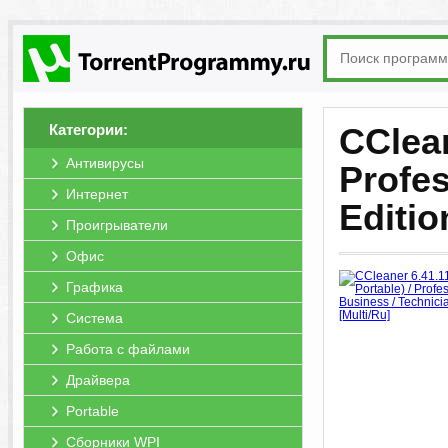
Категории:
CClean
Антивирусы
Profes
Интернет
Editio
Проигрыватели
Офис
Графика
Система
Работа с файлами
Драйвера
Portable
Сборники WPI