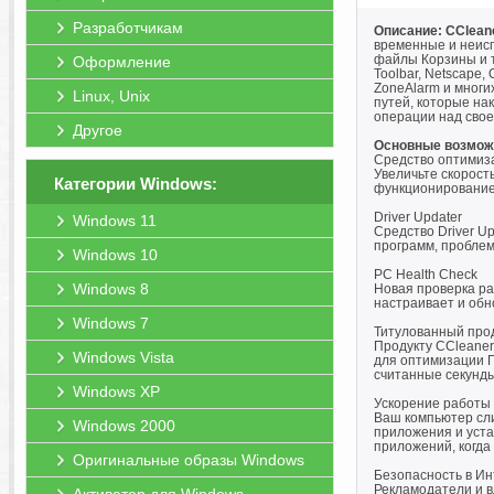
Разработчикам
Описание: CClean
временные и неисп
файлы Корзины и т
Оформление
Toolbar, Netscape, 
ZoneAlarm и многи
Linux, Unix
путей, которые на
операции над свое
Другое
Основные возмож
Средство оптимиз
Увеличьте скорост
Категории Windows:
функционирование 
Driver Updater
Windows 11
Средство Driver U
программ, проблем
Windows 10
PC Health Check
Windows 8
Новая проверка ра
настраивает и обн
Windows 7
Титулованный про
Продукту CCleaner
Windows Vista
для оптимизации П
считанные секунды
Windows XP
Ускорение работы
Ваш компьютер сл
Windows 2000
приложения и уста
приложений, когда
Оригинальные образы Windows
Безопасность в И
Рекламодатели и в