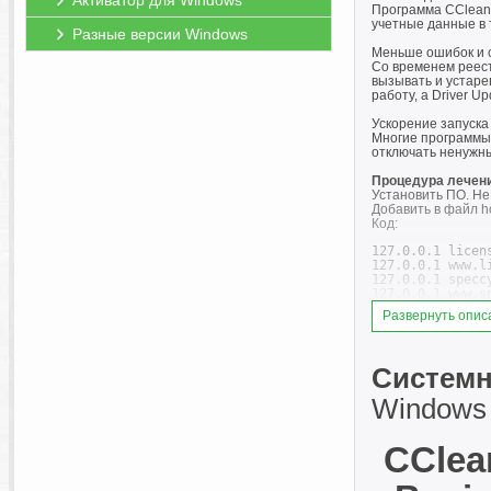
Активатор для Windows
Программа CCleane
учетные данные в 
Разные версии Windows
Меньше ошибок и 
Со временем реес
вызывать и устаре
работу, а Driver 
Ускорение запуска
Многие программы 
отключать ненужн
Процедура лечен
Установить ПО. Не
Добавить в файл h
Код:
127.0.0.1 licens
127.0.0.1 www.li
127.0.0.1 speccy
127.0.0.1 www.sp
127.0.0.1 recuva
Развернуть опис
127.0.0.1 www.re
127.0.0.1 defrag
127.0.0.1 www.d
127.0.0.1 cclean
Системн
127.0.0.1 www.cc
127.0.0.1 licen
Windows 11
CClean
Скопировать файл 
Можно пользовать