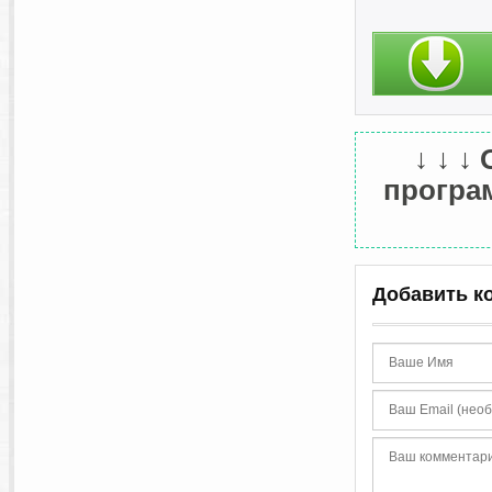
snapd 2.75.2
tor 0.4.9.9
touchegg 2026052
libpam-usb 0.9.2
добавлено:
---------------------------
intel-media-va-drive
и много других об
↓ ↓ ↓
Сумма md5:
c385b542dc2b9f4cc
програм
Добавить к