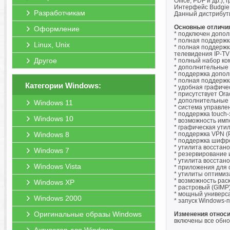
Office, PDF и др.)
Интерфейс Budgie 
Разработчикам
Данный дистрибути
Основные отличия
Оформление
* подключен допол
* полная поддержка
Linux, Unix
* полная поддержка
телевидения IP-TV 
Другое
* полный набор ко
* дополнительные 
* поддержка дополн
* полная поддержк
Категории Windows:
* удобная графичес
* присутствует Ora
* дополнительные 
Windows 11
* система управле
* поддержка touch-
Windows 10
* возможность имп
* графическая ути
Windows 8
* поддержка VPN (
* поддержка шифров
* утилита восстано
Windows 7
* резервирование и
* утилита восстан
Windows Vista
* приложения для о
* утилиты оптимиз
* возможность раск
Windows XP
* растровый (GIMP
* мощный универс
Windows 2000
* запуск Windows-
Оригинальные образы Windows
Изменения относи
включены все обно