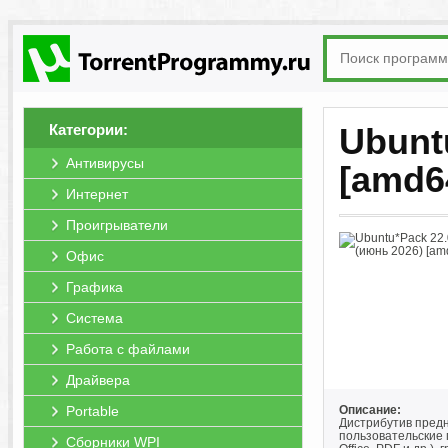
Категории:
Ubunt
Антивирусы
[amd6
Интернет
Проигрыватели
Офис
Графика
Система
Работа с файлами
Драйвера
Portable
Описание:
Дистрибутив предн
пользовательские 
Сборники WPI