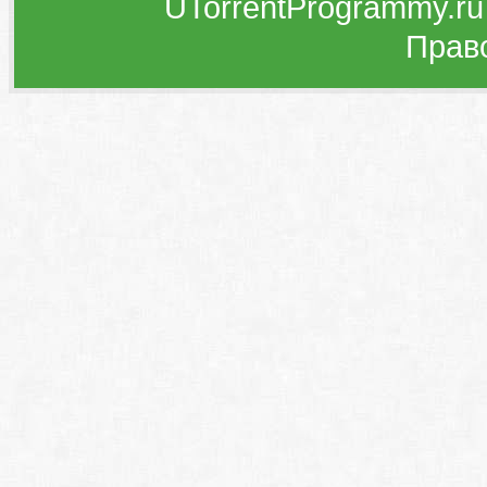
UTorrentProgrammy.ru
Прав