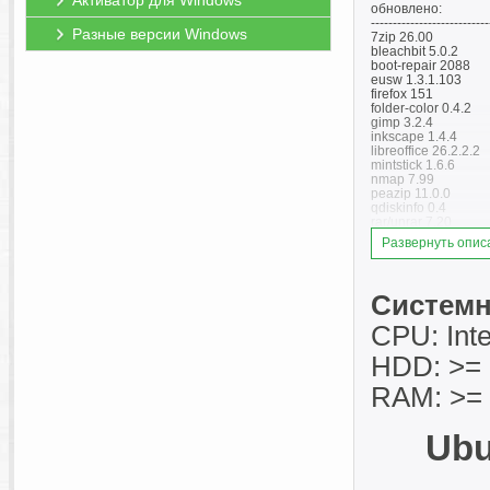
Активатор для Windows
обновлено:
---------------------------
Разные версии Windows
7zip 26.00
bleachbit 5.0.2
boot-repair 2088
eusw 1.3.1.103
firefox 151
folder-color 0.4.2
gimp 3.2.4
inkscape 1.4.4
libreoffice 26.2.2.2
mintstick 1.6.6
nmap 7.99
peazip 11.0.0
qdiskinfo 0.4
rar/unrar 7.20
rlinux 6.5
Развернуть опис
signal 8.13.0
telegram 6.8.2
thunderbird 140.11
timeshift 25.12.4
Системн
transmission 4.1.2
viber 27.3.0.2
CPU: Int
wine 11.10
xournalpp 1.3.4
HDD: >= 
xnview 1.10.5
zoom 7.0.0
RAM: >= 
zulucrypt 7.1.1
bind 9.20.23
intel-microcode 20
libcephfs2 20.2.1
Ubu
netplan 0.107.1
openvpn 2.7.4
openjdk 11.0.31