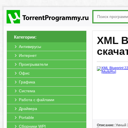
Категории:
XML Bl
Антивирусы
скача
Интернет
Проигрыватели
Офис
Графика
Система
Работа с файлами
Драйвера
Portable
Описание:
Умный XM
Сборники WPI