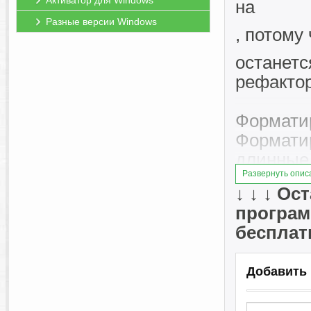
Активатор для Windows
на
Разные версии Windows
, потому
останетс
рефактор
Формати
Форматир
длинные 
настраив
Развернуть опис
↓ ↓ ↓
Ост
XMLBluep
программ
делать с
бесплат
XMLBluep
атрибута
Добавить
поведени