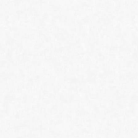
Процеду
Установи
Использо
ПО.
Можно по
Системн
OS: Windo
RAM: 64
Hard disk
XML B
скача