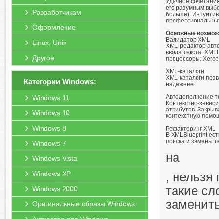
Удачное сочетание
его разумным выбо
Разработчикам
больше). Интуитив
профессиональных 
Оформление
Основные возмож
Валидатор XML
Linux, Unix
XML-редактор авто
ввода текста. XML
Другое
процессоры: Xerce
XML-каталоги
XML-каталоги позв
Категории Windows:
надёжнее.
Автодополнение т
Windows 11
Контекстно-зависи
атрибутов. Закрыв
Windows 10
контекстную помо
Windows 8
Рефакторинг XML
В XMLBlueprint ес
поиска и замены т
Windows 7
на
Windows Vista
Windows XP
, нельзя
такие сло
Windows 2000
заменит
Оригинальные образы Windows