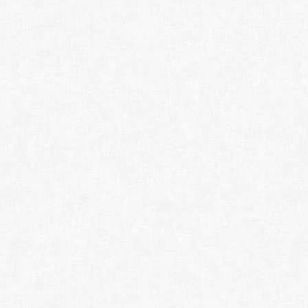
Переход
Во врем
соответс
Навигаци
Панель «
текущего
Дополни
Сворачи
докумен
Подсветк
HTML, CS
настраив