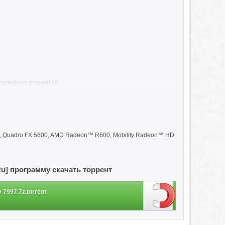
популярных форматах
в, подключенных к вашему компьютеру
для просмотра на компьютере
смартфонов, планшетов и других мобильных устройств
Tube, Facebook, Vimeo или другой вебсайт
00, Quadro FX 5600, AMD Radeon™ R600, Mobility Radeon™ HD
тры. Вам останется только самое приятное: выбрать шрифт,
i/Ru] программу скачать торрент
y 7997.7z.torrent
любой эффект, и вы увидите, как он выглядит прямо на
ект.
я – пусть все поверят в происходящее.