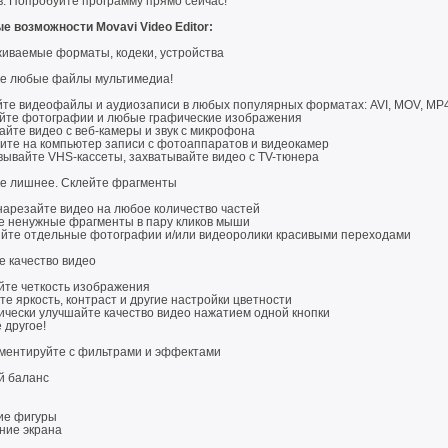
в. Попробуйте программу прямо сейчас!
е возможности Movavi Video Editor:
иваемые форматы, кодеки, устройства
те любые файлы мультимедиа!
йте видеофайлы и аудиозаписи в любых популярных форматах: AVI, MOV, MP4
йте фотографии и любые графические изображения
йте видео с веб-камеры и звук с микрофона
ите на компьютер записи с фотоаппаратов и видеокамер
ывайте VHS-кассеты, захватывайте видео с TV-тюнера
е лишнее. Склейте фрагменты
нарезайте видео на любое количество частей
е ненужные фрагменты в пару кликов мыши
йте отдельные фотографии и/или видеоролики красивыми переходами
е качество видео
те четкость изображения
е яркость, контраст и другие настройки цветности
ически улучшайте качество видео нажатием одной кнопки
 другое!
ментируйте с фильтрами и эффектами
й баланс
е фигуры
ние экрана