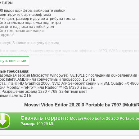
е титры
00 видов шрифтов: выбирайте любой!
ментируйте с арт-шрифтами
те цвет, размер и другие атрибуты текста
йте стильные подложки под титры
ивайте надписи на любой угол
йте текстовые анимации
 другое!
е звук. Запишите озвучку фильма
йте в программу фоновую музыку и звуковые эффекты в MP3, WMA и других 
айте фильмы с помощью микрофона
йте звук с MIDI-клавиатур, синтезаторов и других музыкальных инструменто
нуть описание
те видео в удобном формате
ые требования:
е нужный формат. Сохраняйте клипы в популярных видео- и аудиоформатах 
азрядная версия Microsoft® Windows® 7/8/10/11 с последними обновлениями
е мобильное устройство. Пользуйтесь готовыми профилями сохранения для 
р: Intel®, AMD® или совместимый процессор, 1.5 ГГц
руйте для загрузки в Интернет. Подготовьте ваше видео для загрузки на You
та: Intel® HD Graphics 2000, NVIDIA® GeForce® серии 8 и 8M, Quadro FX 48
рия Mobility FirePro™ или Radeon™ R5 M230 и выше
го в Movavi Video Editor:
 Разрешение экрана 1280 × 768, 32-битный цвет
вная память: 2 ГБ
итры в один клик
енный интеллект быстро разберет вашу речь и автоматически создаст субти
Movavi Video Editor 26.20.0 Portable by 7997 [Mult
ста и расположение.
ная примерка эффектов
Скачать торрент
:
Movavi Video Editor 26.20.0 Portable b
ь титры, переходы и фильтры теперь еще удобнее. Просто наведите мышь на 
део. Точно так же можно просматривать и файлы, которые вы добавили в про
Размер:
109,29 Mb
екты как в кино
йте вспышки молний, яркое пламя и другие анимированные эффекты наложени