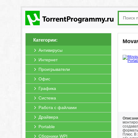
Категории:
Movav
Антивирусы
Интернет
Проигрыватели
Офис
Графика
Система
Работа с файлами
Драйвера
Описание
монтиро
Portable
создават
форматы
Плюс. В
Сборники WPI