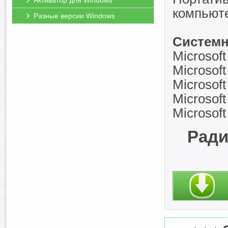
Активатор для Windows
компьют
Разные версии Windows
Системн
Microsof
Microsof
Microsof
Microsof
Microsof
Ради