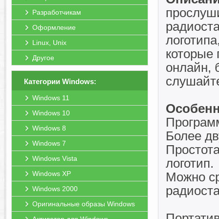
прослуши
Разработчикам
радиоста
Оформление
логотипа
Linux, Unix
которые 
Другое
онлайн, 
слушайт
Категории Windows:
Windows 11
Особенн
Windows 10
Программ
Windows 8
Более дв
Windows 7
Простота
Windows Vista
логотип.
Windows XP
Можно ср
радиоста
Windows 2000
Оригинальные образы Windows
Портатив