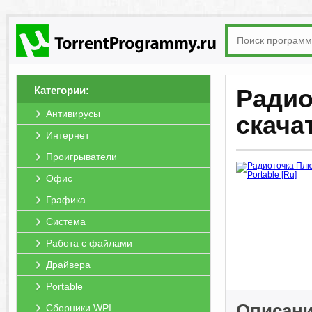
Категории:
Радио
Антивирусы
скача
Интернет
Проигрыватели
Офис
Графика
Система
Работа с файлами
Драйвера
Portable
Описани
Сборники WPI