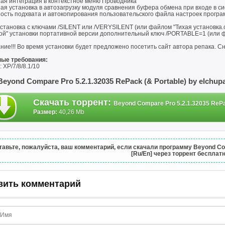
ая интеграция в контекстное меню Проводника
я установка в автозагрузку модуля сравнения буфера обмена при входе в с
ость подхвата и автокопирования пользовательского файла настроек програ
установка с ключами /SILENT или /VERYSILENT (или файлом "Тихая установка.
ой" установки портативной версии дополнительный ключ /PORTABLE=1 (или ф
ие!!! Во время установки будет предложено посетить сайт автора репака. С
ые требования:
 XP/7/8/8.1/10
Beyond Compare Pro 5.2.1.32035 RePack (& Portable) by elchu
Скачать торрент
:
Beyond Compare Pro 5.2.1.32035 RePac
Размер:
40,26 Mb
тавьте, пожалуйста, ваш комментарий, если скачали программу Beyond Comp
[Ru/En] через торрент бесплатн
вить комментарий