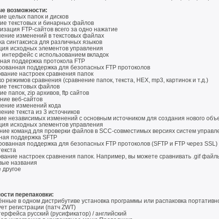
е возможности:
ие целых папок и дисков
ие текстовых и бинарных файлов
изация FTP-сайтов всего за одно нажатие
ение изменений в текстовых файлах
ка синтаксиса для различных языков
ция исходных элементов управления
 интерфейс с использованием вкладок
ная поддержка протокола FTP
рованная поддержка для безопасных FTP протоколов
ование настроек сравнения папок
о режимов сравнения (сравнение папок, текста, HEX, mp3, картинок и т.д.)
ие текстовых файлов
е папок, zip архивов, ftp сайтов
ние веб-сайтов
ение изменений кода
ение текста из 3 источников
ие независимых изменений с основным источником для создания нового объ
ция исходных элементов управления
ние команд для проверки файлов в SCC-совместимых версиях систем управл
ная поддержка SFTP
рованная поддержка для безопасных FTP протоколов (SFTP и FTP через SSL)
текста
вание настроек сравнения папок. Например, вы можете сравнивать .gif файл
вые названия
 другое
ости перепаковки:
нные в одном дистрибутиве установка программы или распаковка портативно
ет регистрации (патч ZWT)
ерфейса русский (русификатор) / английский