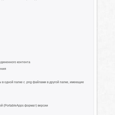
единенного контента
ения
ы в одной папке с .png файлами в другой папке, имеющие
й (PortableApps формат) версии