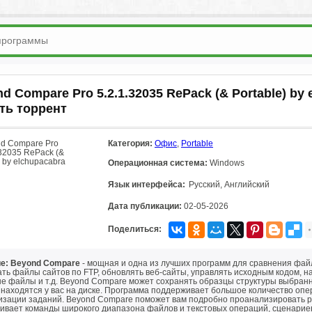
d Compare Pro 5.2.1.32035 RePack (& Portable) by 
ть торрент
Категория:
Офис
,
Portable
Операционная система:
Windows
Язык интерфейса:
Русский, Английский
Дата публикации:
02-05-2026
Поделиться:
е: Beyond Compare
- мощная и одна из лучших программ для сравнения фай
ть файлы сайтов по FTP, обновлять веб-сайты, управлять исходным кодом, 
е файлы и т.д. Beyond Compare может сохранять образцы структуры выбранны
находятся у вас на диске. Программа поддерживает большое количество опер
изации заданий. Beyond Compare поможет вам подробно проанализировать р
ивает команды широкого диапазона файлов и текстовых операций, сценариев