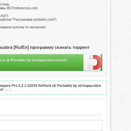
истему
ммы BCPreferences.xml
cmd")
айлом "Распаковка portable.cmd")
нимаем галочку по желанию.
pacabra [Ru/En] программу скачать торрент
k (& Portable) by elchupacabra.torrent
are Pro 5.2.1.32035 RePack (& Portable) by elchupacabra
о!
↓ ↓ ↓