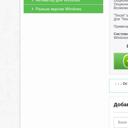
Активатор для Windows
Опционн
Опционна
Возможн
Разные версии Windows
"Тихая" 
Для "Тих
Примечан
Системн
Windows:
↓ ↓ ↓
Ос
Доба