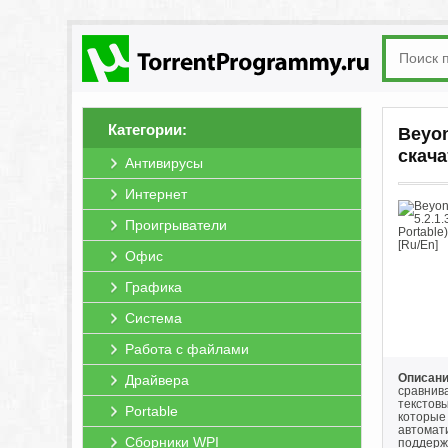
Категории:
Beyon
скача
Антивирусы
Интернет
Проигрыватели
Офис
Графика
Система
Работа с файлами
Описани
Драйвера
сравнива
текстовы
Portable
которые 
автомат
Сборники WPI
поддерж