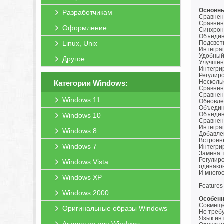
Основны
Разработчикам
Сравнен
Сравнен
Оформление
Синхрон
Объедин
Linux, Unix
Подсвет
Интегра
Удобный
Другое
Улучшен
Интегри
Регулир
Нескольк
Категории Windows:
Сравнен
Сравнени
Windows 11
Обновле
Объедин
Объедин
Windows 10
Сравнен
Интегра
Windows 8
Добавле
Встроен
Windows 7
Интегри
Замена 
Регулиро
Windows Vista
одинако
И многое
Windows XP
Features
Windows 2000
Особенн
Совмещё
Оригинальные образы Windows
Не требу
Язык инт