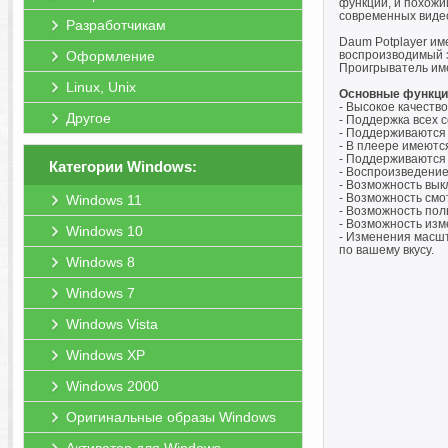
функции, и похожи
современных видео
Разработчикам
Daum Potplayer им
Оформление
воспроизводимый з
Проигрыватель име
Linux, Unix
Основные функци
- Высокое качество
Другое
- Поддержка всех 
- Поддерживаются 
- В плеере имеютс
- Поддерживаются 
Категории Windows:
- Воспроизведение
- Возможность выкл
- Возможность смо
Windows 11
- Возможность пол
- Возможность изм
Windows 10
- Изменения масшт
по вашему вкусу.
Windows 8
Windows 7
Windows Vista
Windows XP
Windows 2000
Оригинальные образы Windows