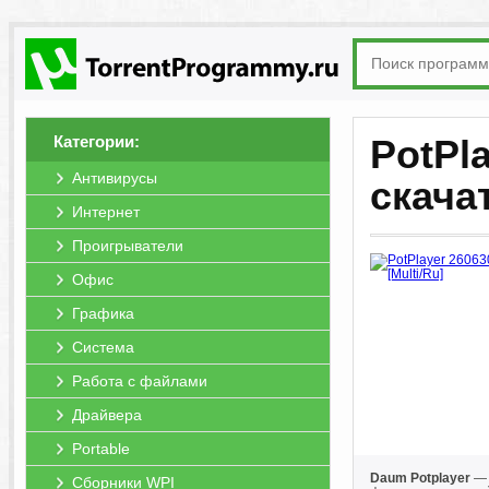
Категории:
PotPla
Антивирусы
скача
Интернет
Проигрыватели
Офис
Графика
Система
Работа с файлами
Драйвера
Portable
Daum Potplayer
— 
Сборники WPI