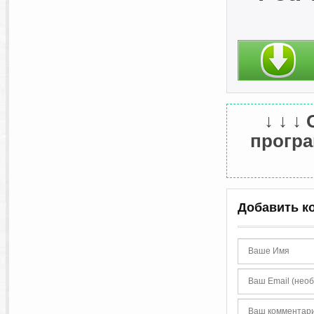
↓ ↓ ↓
програм
Добавить к