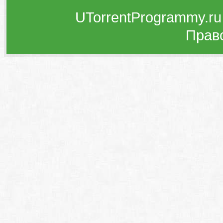
UTorrentProgrammy.ru
Прав