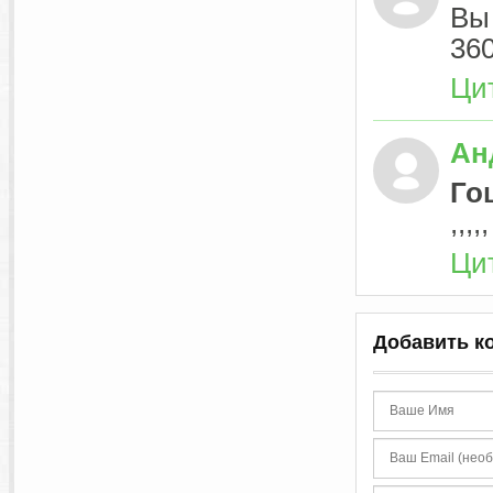
Вы
360
Ци
Ан
Го
,,,,,
Ци
Добавить к