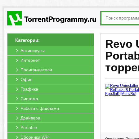
Категории:
Revo U
Антивирусы
Portab
Интернет
торре
Проигрыватели
Офис
Графика
Система
Работа с файлами
Драйвера
Portable
Сборники WPI