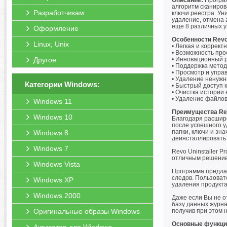
Описание:
Програм
алгоритм сканиров
Разработчикам
ключи реестра. Ун
удаление, отмена 
еще 8 различных у
Оформление
Особенности Revo 
Linux, Unix
• Легкая и коррек
• Возможность про
Другое
• Инновационный 
• Поддержка мето
• Просмотр и упра
• Удаление ненуж
Категории Windows:
• Быстрый доступ 
• Очистка истории в
• Удаление файлов
Windows 11
Преимущества Revo
Windows 10
Благодаря расшире
после успешного у
папки, ключи и зн
Windows 8
деинсталлировать 
Windows 7
Revo Uninstaller 
отличным решением
Windows Vista
Программа предлаг
следов. Пользова
Windows XP
удаления продукта 
Windows 2000
Даже если Вы не о
базу данных журна
Оригинальные образы Windows
получив при этом 
Основные функции 