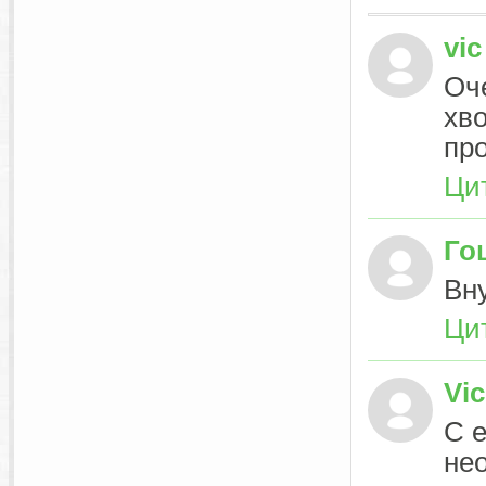
vic
Оч
хво
пр
Ци
Го
Вну
Ци
Vic
С 
не