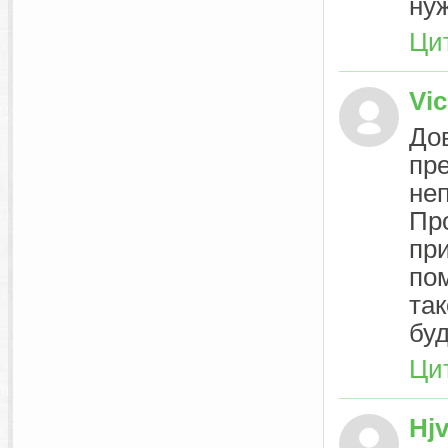
ну
Ци
Vic
До
пре
не
Про
при
по
так
буд
Ци
Hjv