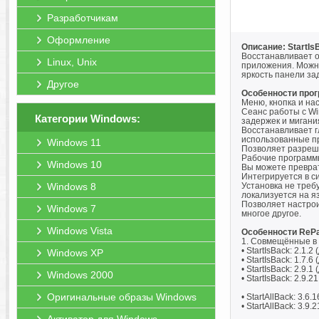
Разработчикам
Оформление
Описание: StartIs
Восстанавливает о
Linux, Unix
приложения. Можно 
яркость панели зад
Другое
Особенности про
Меню, кнопка и нас
Сеанс работы с Win
Категории Windows:
задержек и мигани
Восстанавливает г
использованные п
Windows 11
Позволяет разреши
Рабочие программы
Windows 10
Вы можете преврат
Интегрируется в с
Windows 8
Установка не треб
локализуется на яз
Позволяет настрои
Windows 7
многое другое.
Windows Vista
Особенности RePa
1. Совмещённые в 
• StartIsBack: 2.1.2
Windows XP
• StartIsBack: 1.7.6
• StartIsBack: 2.9.
Windows 2000
• StartIsBack: 2.9.
Оригинальные образы Windows
• StartAllBack: 3.
• StartAllBack: 3.