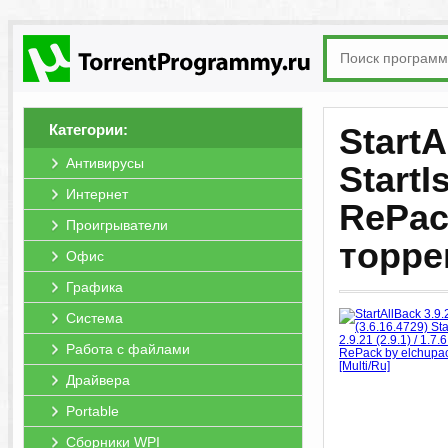
Категории:
StartA
Антивирусы
StartIs
Интернет
RePac
Проигрыватели
торре
Офис
Графика
Система
Работа с файлами
Драйвера
Portable
Сборники WPI