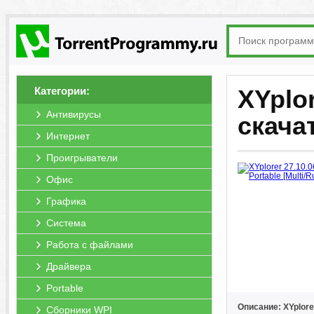
Категории:
XYplor
Антивирусы
скача
Интернет
Проигрыватели
Офис
Графика
Система
Работа с файлами
Драйвера
Portable
Описание: XYplore
Сборники WPI