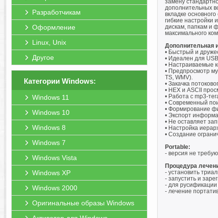
замену стандартн
дополнительных во
Разработчикам
вкладке основного
гибкие настройки 
Оформление
дискам, папкам и 
максимального ко
Linux, Unix
Дополнительная 
• Быстрый и друже
Другое
• Идеален для USB
• Настраиваемые к
• Предпросмотр мул
TS, WMV).
Категории Windows:
• Закачка потоково
• HEX и ASCII про
• Работа с mp3-тег
Windows 11
• Современный пои
• Формирование ф
Windows 10
• Экспорт информа
• Не оставляет за
Windows 8
• Настройка иерар
• Создание ограни
Windows 7
Portable:
- версия не требу
Windows Vista
Процедура лечен
Windows XP
- установить триа
- запустить и зар
- для русификации
Windows 2000
- лечение портати
Оригинальные образы Windows