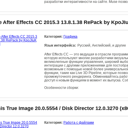
разработки интерактивности на сайте. Muse позво
 After Effects CC 2015.3 13.8.1.38 RePack by KpoJIu
Категория:
Графика
Язык интерфейса:
Русский, Английский, и другие
After Effects CC — это ведущая в отрасли програ
которую используют многие разработчики визуаль
великолепные функции управления, широкий выбор
интеграции с другими приложениями для постобр
возможным с помощью новой более универсальной
функции, такие как Live 3D Pipeline, которые поз
промежуточного рендеринга. Обменивайтесь рабо
доступ к новым функциям в момент их выпуска. Со
Особенности сборки:
is True Image 20.0.5554 / Disk Director 12.0.3270 (x8
Категория:
Работа с файлами