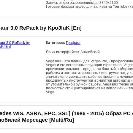
Запись видео разрешением до 3840x2160
Готовый формат видео для заливки на YouTube (7
aur 3.0 RePack by KpoJIuK [En]
Категория:
Графика
Язык интерфейса:
Английский
Vegasaur - это плагин для Vegas Pro, - професси
Vegas и его встроенные функции скриптинга, Veg
производительность, предлагая богатый выбор во
рабочих и автоматизированных инструментов, ув
значительно уменьшить рабочее время на крупных
продвинутых инструментов и скриптов автоматизи
от утомительной ручной работы. Vegasaur тесно 
полностью сконцентрироваться на воплощении тво
Vega
еdеs WІS, АSRА, ЕРС, SSL] (1986 - 2015) Образ P
обилей Мерседес [Multi/Ru]