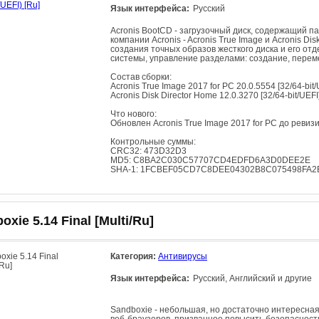
Язык интерфейса:
Русский
Acronis BootCD - загрузочный диск, содержащий 
компании Acronis - Acronis True Image и Acronis D
создания точных образов жесткого диска и его от
системы, управление разделами: создание, перем
Состав сборки:
Acronis True Image 2017 for PC 20.0.5554 [32/64-bit/
Acronis Disk Director Home 12.0.3270 [32/64-bit/UEFI
Что нового:
Обновлен Acronis True Image 2017 for PC до ревиз
Контрольные суммы:
CRC32: 473D32D3
MD5: C8BA2C030C57707CD4EDFD6A3D0DEE2E
SHA-1: 1FCBEF05CD7C8DEE04302B8C075498FA
oxie 5.14 Final [Multi/Ru]
Категория:
Антивирусы
Язык интерфейса:
Русский, Английский и другие
Sandboxie - небольшая, но достаточно интересна