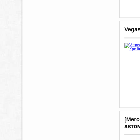
Vegas
[Mеrс
автом