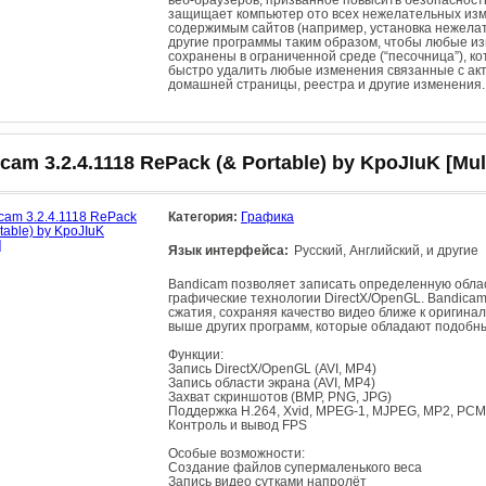
веб-браузеров, призванное повысить безопасност
защищает компьютер ото всех нежелательных изм
содержимым сайтов (например, установка нежелат
другие программы таким образом, чтобы любые и
сохранены в ограниченной среде (“песочница”), к
быстро удалить любые изменения связанные с акт
домашней страницы, реестра и другие изменения.
cam 3.2.4.1118 RePack (& Portable) by KpoJIuK [Mul
Категория:
Графика
Язык интерфейса:
Русский, Английский, и другие
Bandicam позволяет записать определенную област
графические технологии DirectX/OpenGL. Bandica
сжатия, сохраняя качество видео ближе к оригина
выше других программ, которые обладают подобн
Функции:
Запись DirectX/OpenGL (AVI, MP4)
Запись области экрана (AVI, MP4)
Захват скриншотов (BMP, PNG, JPG)
Поддержка H.264, Xvid, MPEG-1, MJPEG, MP2, PCM
Контроль и вывод FPS
Особые возможности:
Создание файлов супермаленького веса
Запись видео сутками напролёт