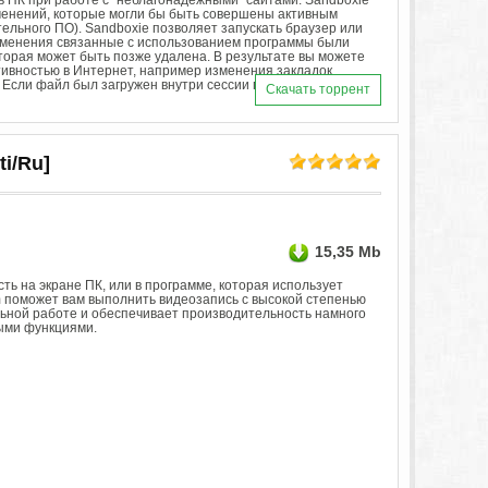
ь ПК при работе с "неблагонадежными" сайтами. Sandboxie
енений, которые могли бы быть совершены активным
ельного ПО). Sandboxie позволяет запускать браузер или
зменения связанные с использованием программы были
оторая может быть позже удалена. В результате вы можете
ивностью в Интернет, например изменения закладок,
 Если файл был загружен внутри сессии песочни
Скачать торрент
ti/Ru]
15,35 Mb
ь на экране ПК, или в программе, которая использует
m поможет вам выполнить видеозапись с высокой степенью
льной работе и обеспечивает производительность намного
ыми функциями.