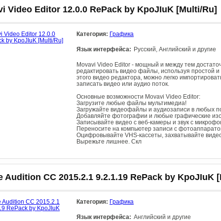
i Video Editor 12.0.0 RePack by KpoJIuK [Multi/Ru]
Категория:
Графика
Язык интерфейса:
Русский, Английский и другие
Movavi Video Editor - мощный и между тем достат
редактировать видео файлы, используя простой 
этого видео редактора, можно легко импортирова
записать видео или аудио поток.
Основные возможности Movavi Video Editor:
Загрузите любые файлы мультимедиа!
Загружайте видеофайлы и аудиозаписи в любых по
Добавляйте фотографии и любые графические из
Записывайте видео с веб-камеры и звук с микрофо
Переносите на компьютер записи с фотоаппарато
Оцифровывайте VHS-кассеты, захватывайте видео
Вырежьте лишнее. Скл
 Audition CC 2015.2.1 9.2.1.19 RePack by KpoJIuK [
Категория:
Графика
Язык интерфейса:
Английский и другие