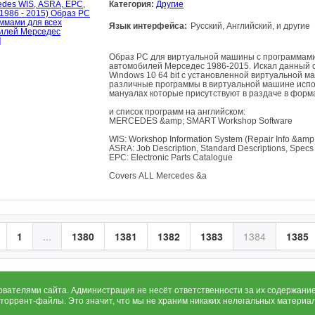
Категория:
Другие
Язык интерфейса:
Русский, Английский, и другие
Образ PC для виртуальной машины с программами 
автомобилей Мерседес 1986-2015. Искал данный с
Windows 10 64 bit с установленной виртуальной ма
различные программы в виртуальной машине испол
мануалах которые присутствуют в раздаче в формат
и список программ на английском:
MЕRСЕDЕS &аmр; SMАRT Wоrkshор Sоftwаrе
WІS: Wоrkshор Іnfоrmаtіоn Sуstеm (Rераіr Іnfо &аmр
АSRА: Jоb Dеsсrірtіоn, Stаndаrd Dеsсrірtіоns, Sрес
ЕРС: Еlесtrоnіс Раrts Саtаlоguе
Соvеrs АLL Mеrсеdеs &а
1
...
1380
1381
1382
1383
1384
1385
ателями сайта. Администрация не несёт ответственности за их содержание
 торрент-файлы. Это значит, что мы не храним никаких нелегальных материа