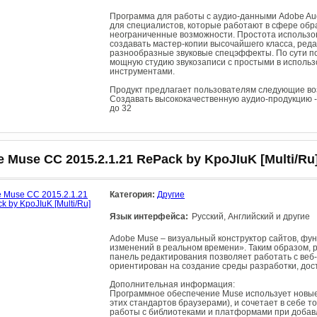
Программа для работы с аудио-данными Adobe Au
для специалистов, которые работают в сфере обр
неограниченные возможности. Простота использов
создавать мастер-копии высочайшего класса, ред
разнообразные звуковые спецэффекты. По сути п
мощную студию звукозаписи с простыми в исполь
инструментами.
Продукт предлагает пользователям следующие во
Создавать высококачественную аудио-продукцию -
до 32
 Muse CC 2015.2.1.21 RePack by KpoJIuK [Multi/Ru
Категория:
Другие
Язык интерфейса:
Русский, Английский и другие
Adobe Muse – визуальный конструктор сайтов, ф
изменений в реальном времени». Таким образом, р
панель редактирования позволяет работать с веб-
ориентирован на создание среды разработки, дос
Дополнительная информация:
Программное обеспечение Muse использует новые
этих стандартов браузерами), и сочетает в себе 
работы с библиотеками и платформами при добавл