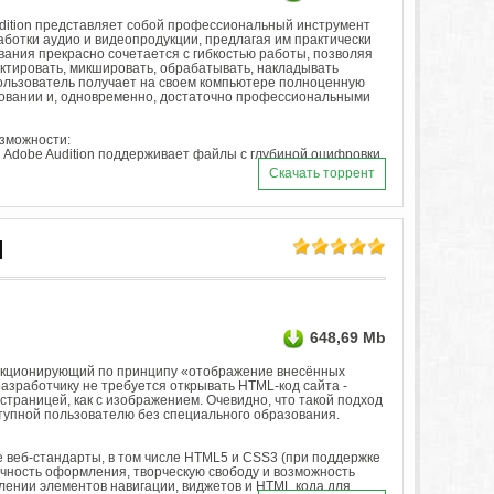
dition представляет собой профессиональный инструмент
аботки аудио и видеопродукции, предлагая им практически
ания прекрасно сочетается с гибкостью работы, позволяя
актировать, микшировать, обрабатывать, накладывать
ользователь получает на своем компьютере полноценную
зовании и, одновременно, достаточно профессиональными
зможности:
 Adobe Audition поддерживает файлы с глубиной оцифровки
Скачать торрент
]
648,69 Mb
ункционирующий по принципу «отображение внесённых
азработчику не требуется открывать HTML-код сайта -
страницей, как с изображением. Очевидно, что такой подход
тупной пользователю без специального образования.
 веб-стандарты, в том числе HTML5 и CSS3 (при поддержке
точность оформления, творческую свободу и возможность
ении элементов навигации, виджетов и HTML кода для