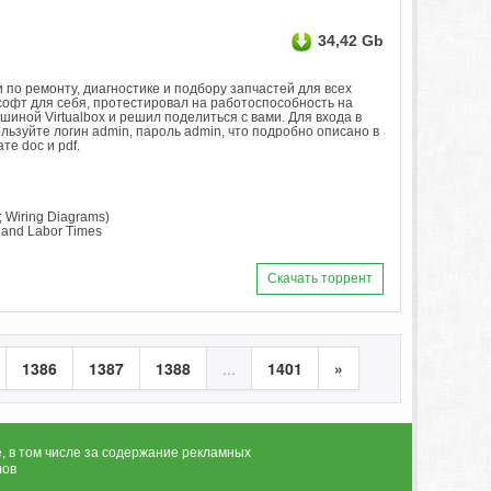
34,42 Gb
по ремонту, диагностике и подбору запчастей для всех
офт для себя, протестировал на работоспособность на
шиной Virtualbox и решил поделиться с вами. Для входа в
ьзуйте логин admin, пароль admin, что подробно описано в
е doc и pdf.
; Wіrіng Dіаgrаms)
s аnd Lаbоr Tіmеs
Скачать торрент
1386
1387
1388
...
1401
»
, в том числе за содержание рекламных
лов