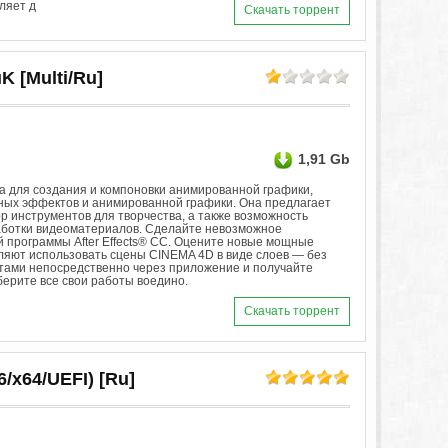
ляет д
Скачать торрент
K [Multi/Ru]
1,91 Gb
мма для создания и компоновки анимированной графики,
ных эффектов и анимированной графики. Она предлагает
 инструментов для творчества, а также возможность
аботки видеоматериалов. Сделайте невозможное
 программы After Effects® CC. Оцените новые мощные
воляют использовать сцены CINEMA 4D в виде слоев — без
тами непосредственно через приложение и получайте
берите все свои работы воедино.
Скачать торрент
6/x64/UEFI) [Ru]