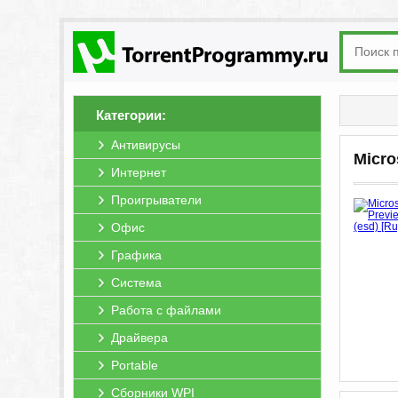
Категории:
Антивирусы
Micro
Интернет
Проигрыватели
Офис
Графика
Система
Работа с файлами
Драйвера
Portable
Сборники WPI