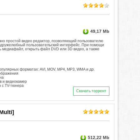
49,17 Mb
очно простой видео редактор, позволяющий пользователю
и дружелюбный пользовательский интерфейс. При помощи
ть медиафайл, открыть файл DVD или 3D видео, а также
пулярных форматах: AVI, MOV, MP4, MP3, WMA и др.
ображения
на
в и видеокамер
 с TV-тюнера
Скачать торрент
Multi]
512,22 Mb