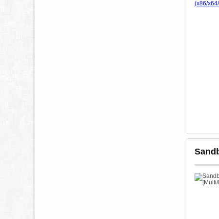
Sandb